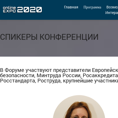
Главная
Возмо
Программа
Интера
Мероприятия
Организации
СПИКЕРЫ КОНФЕРЕНЦИИ
О сервисе
Организациям
Контакты
В Форуме участвуют представители Европейс
безопасности, Минтруда России, Росаккредита
Организаторам
Росстандарта, Роструда, крупнейшие участник
СПРАВКА
Посетителям