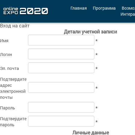
Главная
Программа
Возмо
Интера
Вход на сайт
Мероприятия
Детали учетной записи
Организации
Имя
*
О сервисе
Логин
*
Организациям
Эл. почта
*
Контакты
Подтвердите
адрес
Организаторам
*
электронной
почты
СПРАВКА
Пароль
*
Посетителям
Подтвердите
*
пароль
Личные данные